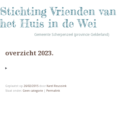
Stichting Vrienden van
het Huis in de Wei
Gemeente Scherpenzeel (provincie Gelderland)
overzicht 2023.
Geplaatst op
26/02/2015
door
Karel Reussink
Staat onder:
Geen categorie
|
Permalink